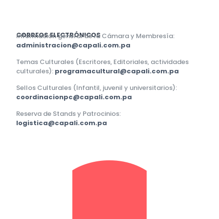
CORREOS ELECTRÓNICOS
Información general de la Cámara y Membresía:
administracion@capali.com.pa
Temas Culturales (Escritores, Editoriales, actividades
culturales):
programacultural@capali.com.pa
Sellos Culturales (Infantil, juvenil y universitarios):
coordinacionpc@capali.com.pa
Reserva de Stands y Patrocinios:
logistica@capali.com.pa