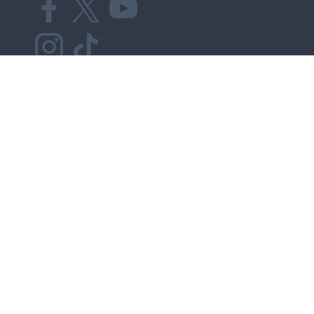
¿Tienes preguntas?
Contáctanos
+507 390-4738
+507 390-4739