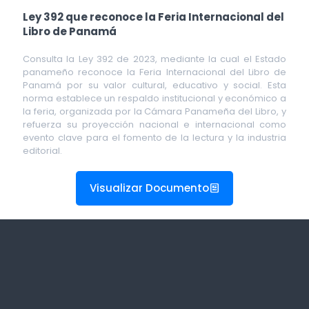
Ley 392 que reconoce la Feria Internacional del
Libro de Panamá
Consulta la Ley 392 de 2023, mediante la cual el Estado
panameño reconoce la Feria Internacional del Libro de
Panamá por su valor cultural, educativo y social. Esta
norma establece un respaldo institucional y económico a
la feria, organizada por la Cámara Panameña del Libro, y
refuerza su proyección nacional e internacional como
evento clave para el fomento de la lectura y la industria
editorial.
Visualizar Documento